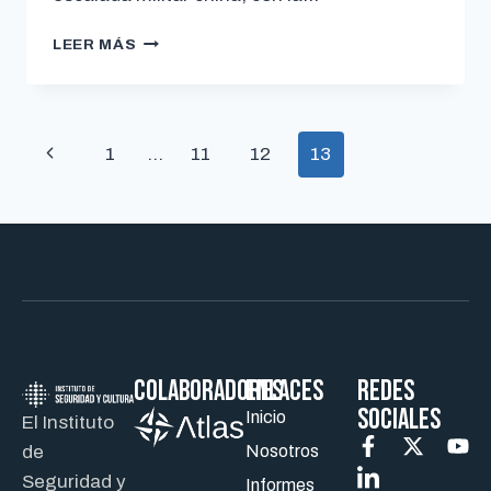
LEER MÁS
1
…
11
12
13
Colaboradores
ENLACES
REDES
SOCIALES
Inicio
El Instituto
de
Nosotros
Seguridad y
Informes