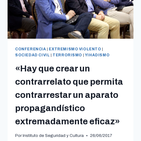
CONFERENCIA
|
EXTREMISMO VIOLENTO
|
SOCIEDAD CIVIL
|
TERRORISMO
|
YIHADISMO
«Hay que crear un
contrarrelato que permita
contrarrestar un aparato
propagandístico
extremadamente eficaz»
Por
Instituto de Seguridad y Cultura
26/06/2017