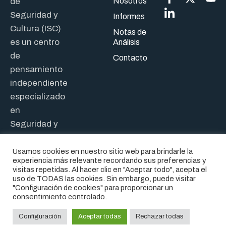
de
Nosotros
Seguridad y
Informes
Cultura (ISC)
Notas de
es un centro
Análisis
de
Contacto
pensamiento
independiente
especializado
en
Seguridad y
Defensa.
Usamos cookies en nuestro sitio web para brindarle la
experiencia más relevante recordando sus preferencias y
visitas repetidas. Al hacer clic en "Aceptar todo", acepta el
uso de TODAS las cookies. Sin embargo, puede visitar
"Configuración de cookies" para proporcionar un
consentimiento controlado.
® 2026. INSTITUTO DE
AVISO LEGAL
SEGURIDAD Y CULTURA
POLÍTICA DE COOKIES
Configuración
Aceptar todas
Rechazar todas