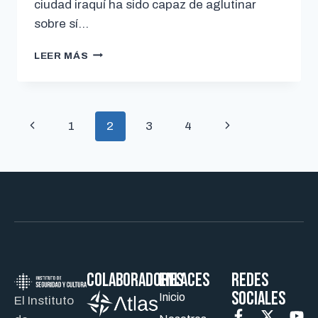
ciudad iraquí ha sido capaz de aglutinar
sobre sí…
LEER MÁS
1
2
3
4
Colaboradores
ENLACES
REDES
SOCIALES
Inicio
El Instituto