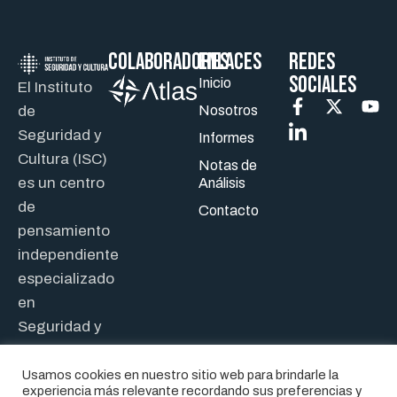
Colaboradores
ENLACES
REDES
SOCIALES
Inicio
El Instituto
de
Nosotros
Seguridad y
Informes
Cultura (ISC)
Notas de
es un centro
Análisis
de
Contacto
pensamiento
independiente
especializado
en
Seguridad y
Defensa.
Usamos cookies en nuestro sitio web para brindarle la
experiencia más relevante recordando sus preferencias y