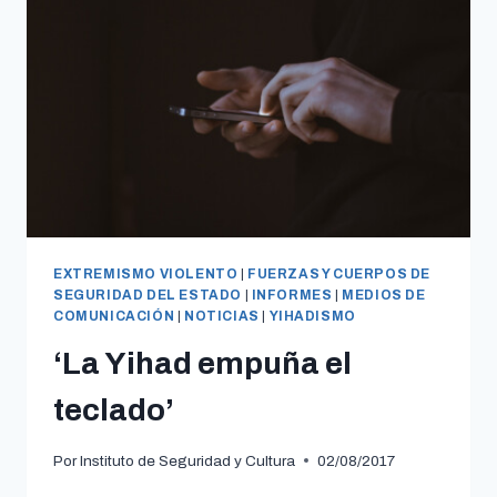
EXTREMISMO VIOLENTO
|
FUERZAS Y CUERPOS DE
SEGURIDAD DEL ESTADO
|
INFORMES
|
MEDIOS DE
COMUNICACIÓN
|
NOTICIAS
|
YIHADISMO
‘La Yihad empuña el
teclado’
Por
Instituto de Seguridad y Cultura
02/08/2017