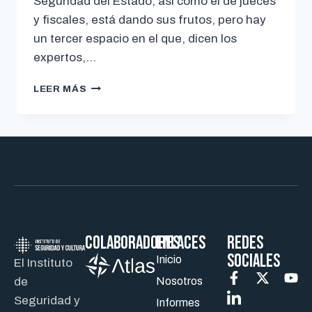
Seguridad del Estado, así como el de jueces
y fiscales, está dando sus frutos, pero hay
un tercer espacio en el que, dicen los
expertos,…
LEER MÁS
Colaboradores
ENLACES
REDES
SOCIALES
Inicio
El Instituto
de
Nosotros
Seguridad y
Informes