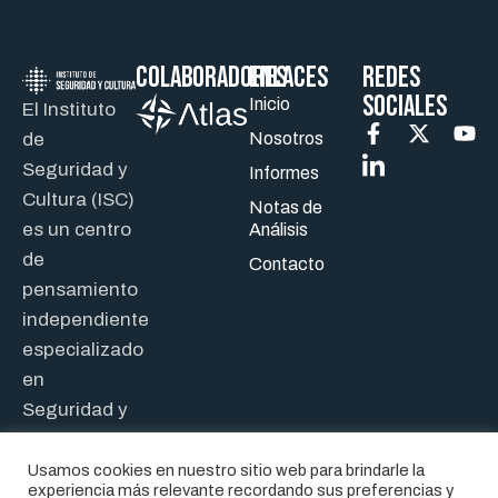
Colaboradores
ENLACES
REDES
SOCIALES
Inicio
El Instituto
de
Nosotros
Seguridad y
Informes
Cultura (ISC)
Notas de
es un centro
Análisis
de
Contacto
pensamiento
independiente
especializado
en
Seguridad y
Defensa.
Usamos cookies en nuestro sitio web para brindarle la
experiencia más relevante recordando sus preferencias y