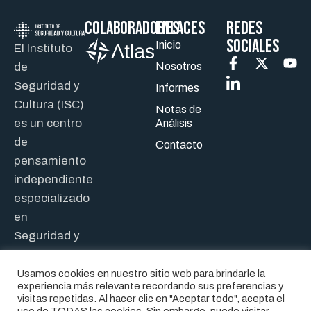
Colaboradores
ENLACES
REDES
SOCIALES
Inicio
El Instituto
de
Nosotros
Seguridad y
Informes
Cultura (ISC)
Notas de
es un centro
Análisis
de
Contacto
pensamiento
independiente
especializado
en
Seguridad y
Defensa.
Usamos cookies en nuestro sitio web para brindarle la
experiencia más relevante recordando sus preferencias y
visitas repetidas. Al hacer clic en "Aceptar todo", acepta el