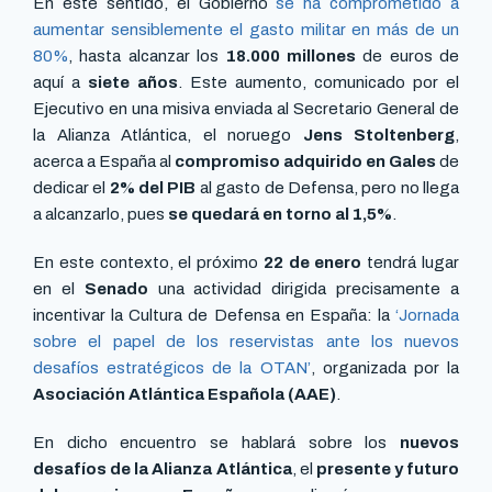
En este sentido, el Gobierno
se ha comprometido a
aumentar sensiblemente el gasto militar en más de un
80%
, hasta alcanzar los
18.000 millones
de euros de
aquí a
siete años
. Este aumento, comunicado por el
Ejecutivo en una misiva enviada al Secretario General de
la Alianza Atlántica, el noruego
Jens Stoltenberg
,
acerca a España al
compromiso adquirido en Gales
de
dedicar el
2% del PIB
al gasto de Defensa, pero no llega
a alcanzarlo, pues
se quedará en torno al 1,5%
.
En este contexto, el próximo
22 de enero
tendrá lugar
en el
Senado
una actividad dirigida precisamente a
incentivar la Cultura de Defensa en España: la
‘Jornada
sobre el papel de los reservistas ante los nuevos
desafíos estratégicos de la OTAN’
, organizada por la
Asociación Atlántica Española (AAE)
.
En dicho encuentro se hablará sobre los
nuevos
desafíos de la Alianza Atlántica
, el
presente y futuro