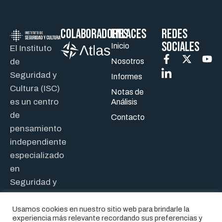
Colaboradores
ENLACES
REDES
SOCIALES
Inicio
El Instituto
de
Nosotros
Seguridad y
Informes
Cultura (ISC)
Notas de
es un centro
Análisis
de
Contacto
pensamiento
independiente
especializado
en
Seguridad y
Defensa.
Usamos cookies en nuestro sitio web para brindarle la
experiencia más relevante recordando sus preferencias y