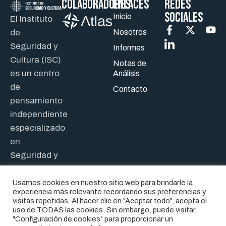
Colaboradores
ENLACES
REDES
SOCIALES
Inicio
El Instituto
de
Nosotros
Seguridad y
Informes
Cultura (ISC)
Notas de
es un centro
Análisis
de
Contacto
pensamiento
independiente
especializado
en
Seguridad y
Defensa.
Usamos cookies en nuestro sitio web para brindarle la
experiencia más relevante recordando sus preferencias y
visitas repetidas. Al hacer clic en "Aceptar todo", acepta el
uso de TODAS las cookies. Sin embargo, puede visitar
"Configuración de cookies" para proporcionar un