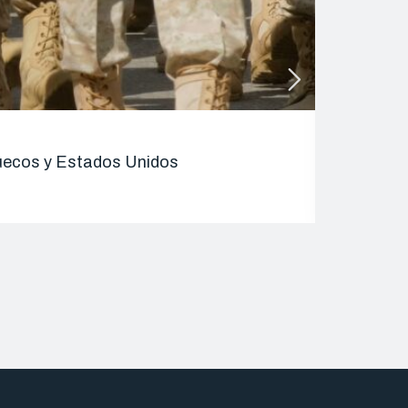
ENTRADAS 
rruecos y Estados Unidos
Alhucemas
08/09/2025