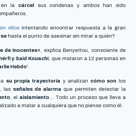
 en la
cárcel
sus condenas y ambos han sido
compañeros.
on ellos
intentando encontrar respuesta a la gran
rse
hasta el punto de asesinar sin mirar a quién?
te de inocentes»
, explica Benyettou, consciente de
érfi y Said Kouachi
, que mataron a 12 personas en
arlie Hebdo’
.
ama
su propia trayectoria
y analizan
cómo son
los
, las
señales de alarma
que permiten detectar la
ento
, el
aislamiento
… Todo un proceso que lleva a
calizado a matar a cualquiera que no piense como él.