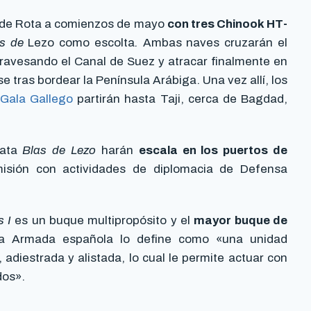
a de Rota a comienzos de mayo
con tres Chinook HT-
s de
Lezo como escolta
.
Ambas naves cruzarán el
travesando el Canal de Suez y atracar finalmente en
 tras bordear la Península Arábiga. Una vez allí, los
Gala Gallego
partirán hasta Taji, cerca de Bagdad,
gata
Blas de Lezo
harán
escala en los puertos de
isión con actividades de diplomacia de Defensa
 I
es un buque multipropósito y el
mayor buque de
ia Armada española lo define como «una unidad
adiestrada y alistada, lo cual le permite actuar con
dos».