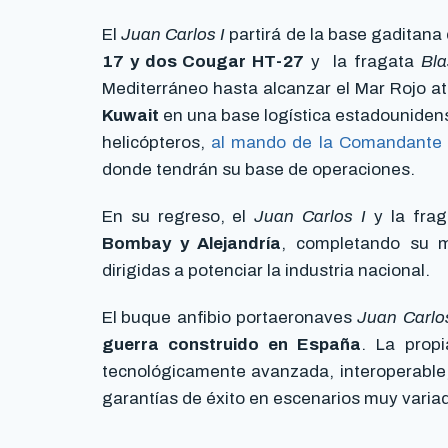
El
Juan Carlos I
partirá de la base gaditan
17 y dos Cougar HT-27
y la fragata
Bla
Mediterráneo hasta alcanzar el Mar Rojo a
Kuwait
en una base logística estadounidense
helicópteros,
al mando de la Comandante 
donde tendrán su base de operaciones.
En su regreso, el
Juan Carlos I
y la fra
Bombay y Alejandría
, completando su m
dirigidas a potenciar la industria nacional.
El
buque anfibio portaeronaves
Juan Carlos
guerra construido en España
. La prop
tecnológicamente avanzada, interoperable, 
garantías de éxito en escenarios muy varia