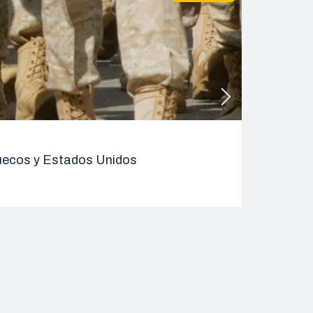
ENTRADAS 
rruecos y Estados Unidos
Alhucemas
08/09/2025