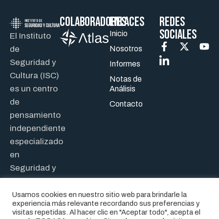
Colaboradores
ENLACES
REDES
SOCIALES
Inicio
El Instituto
de
Nosotros
Seguridad y
Informes
Cultura (ISC)
Notas de
es un centro
Análisis
de
Contacto
pensamiento
independiente
especializado
en
Seguridad y
Defensa.
Usamos cookies en nuestro sitio web para brindarle la
experiencia más relevante recordando sus preferencias y
visitas repetidas. Al hacer clic en "Aceptar todo", acepta el