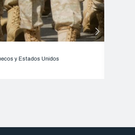
ENTRADAS 
rruecos y Estados Unidos
Alhucemas
08/09/2025