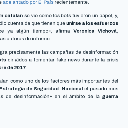
me
adelantado por El País
recientemente.
m catalán
se vio cómo los bots tuvieron un papel, y,
 dio cuenta de que tienen que
unirse a los esfuerzos
ce ya algún tiempo», afirma
Veronica Vichová
,
as autoras de informe.
agra precisamente las campañas de desinformación
ots
dirigidos a fomentar fake news durante la crisis
bre de 2017
.
lan como uno de los factores más importantes del
a Estrategia de Seguridad Nacional
el pasado mes
as de desinformación» en el ámbito de la
guerra