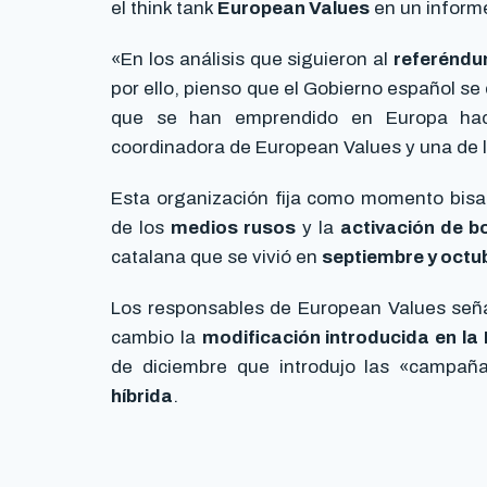
el think tank
European Values
en un infor
«En los análisis que siguieron al
referéndu
por ello, pienso que el Gobierno español se
que se han emprendido en Europa ha
coordinadora de European Values y una de l
Esta organización fija como momento bis
de los
medios rusos
y la
activación de b
catalana que se vivió en
septiembre y octu
Los responsables de European Values seña
cambio la
modificación introducida en l
de diciembre que introdujo las «campañ
híbrida
.