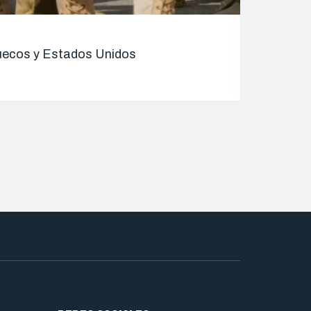
ENTRADAS 
rruecos y Estados Unidos
Alhucemas
08/09/2025