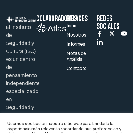
Colaboradores
ENLACES
REDES
SOCIALES
Inicio
El Instituto
de
Nosotros
Seguridad y
Informes
Cultura (ISC)
Notas de
es un centro
Análisis
de
Contacto
pensamiento
independiente
especializado
en
Seguridad y
Defensa.
Usamos cookies en nuestro sitio web para brindarle la
experiencia más relevante recordando sus preferencias y