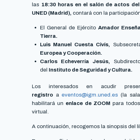
las
18:30 horas en el salón de actos del
UNED (Madrid),
contará con la participació
El General de Ejército
Amador Enseña
Tierra.
Luis Manuel Cuesta Civís,
Subsecret
Europea y Cooperación.
Carlos Echeverría Jesús,
Subdirect
del
Instituto de Seguridad y Cultura.
Los interesados en acudir pres
registro
a
eventos@igm.uned.es
(la sal
habilitará un
enlace de ZOOM
para todos 
virtual.
A continuación, recogemos la sinopsis del li