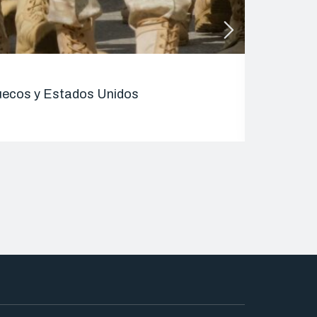
ENTRADAS 
rruecos y Estados Unidos
Alhucemas
08/09/2025