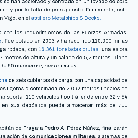
s se han acelerado y centrado en un lavado de cara
ible y por la falta de presupuesto. Finalmente, este
n Vigo, en el
astillero Metalships & Docks.
ía con los requerimientos de las Fuerzas Armadas:
e
. Fue botado en 2003 y ha recorrido 110.000 millas
rga rodada, con
16.361 toneladas brutas
, una eslora
 metros de altura y un calado de 5,2 metros. Tiene
de 60 marineros y seis oficiales.
one
de seis cubiertas de carga con una capacidad de
los ligeros o combinada de 2.062 metros lineales de
ansportar 110 vehículos tipo tráiler de entre 32 y 54
, en sus depósitos puede almacenar más de 700
pitán de Fragata Pedro A. Pérez Núñez, finalizarán
stalación de
comunicaciones militares
, sistemas de