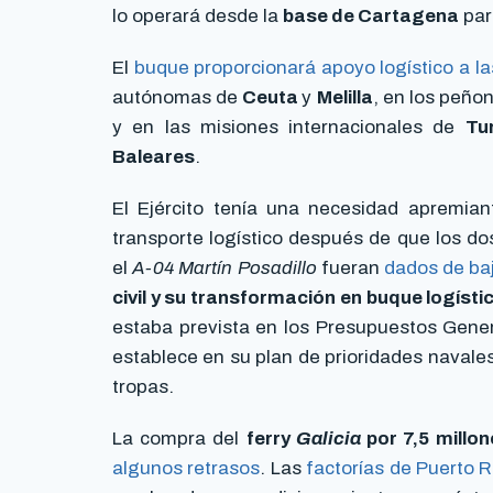
lo operará desde la
base de Cartagena
para
El
buque proporcionará apoyo logístico a la
autónomas de
Ceuta
y
Melilla
, en los peño
y en las misiones internacionales de
Tu
Baleares
.
El Ejército tenía una necesidad apremia
transporte logístico después de que los do
el
A-04 Martín Posadillo
fueran
dados de ba
civil y su transformación en buque logísti
estaba prevista en los Presupuestos Gene
establece en su plan de prioridades navale
tropas.
La compra del
ferry
Galicia
por 7,5 millo
algunos retrasos
. Las
factorías de Puerto R